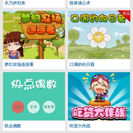
木乃伊归来
怪兽读心术
梦幻农场连连看
口渴的向日葵
快点偶数
吃货大作战