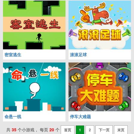
密室逃生
滚滚足球
命悬一线
停车大难题
共
35
个小游戏， 每页
20
个
首页
1
2
下一页
末页