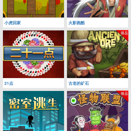
小虎回家
火影跑酷
21点
古老的矿石