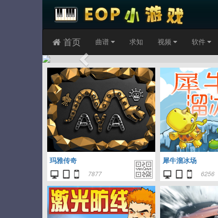
首页
曲谱
求知
视频
软件
Previous
玛雅传奇
犀牛溜冰场
7877
6256