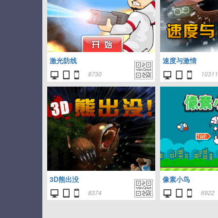
激光防线
速度与激情
8730
10311
3D熊出没
像素小鸟
8374
6922