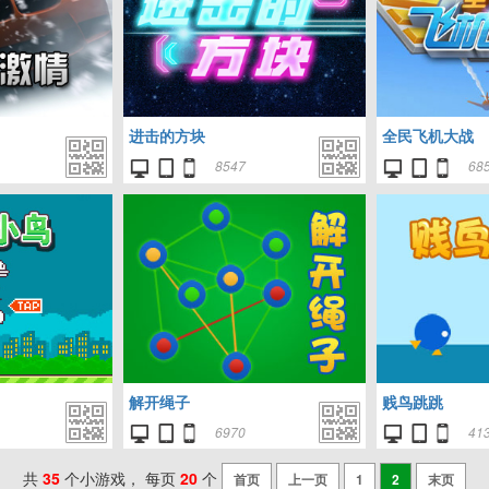
进击的方块
全民飞机大战
8547
68
解开绳子
贱鸟跳跳
6970
41
共
35
个小游戏， 每页
20
个
首页
上一页
1
2
末页