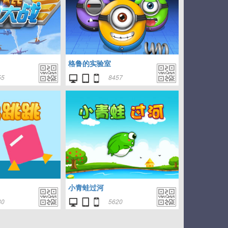
格鲁的实验室
55
8457
小青蛙过河
30
5620