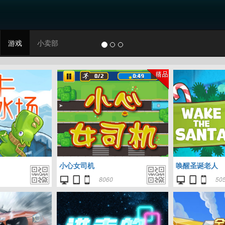
游戏
小卖部
小心女司机
唤醒圣诞老人
8060
50